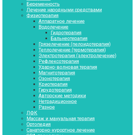
Беременность
Лечение народными средствами
Физиотерапия
Аппаратное лечение
Водолечение
Гидротерапия
Бальнеотерапия
Грязелечение (пелоидотерапия)
Теплолечение (термотерапия)
Электротерапия (электролечение)
Рефлексотерапия
Ударно-волновая терапия
Магнитотерапия
Озонотерапия
Криотерапия
Гирудотерапия
Авторские методики
Нетрадиционное
Разное
ЛФК
Массаж и мануальная терапия
Ортопедия
Санаторно-курортное лечение