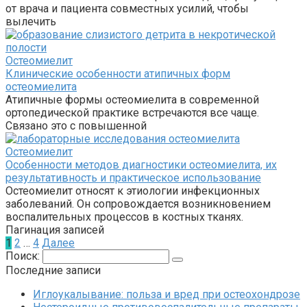
от врача и пациента совместных усилий, чтобы
вылечить
Остеомиелит
Клинические особенности атипичных форм
остеомиелита
Атипичные формы остеомиелита в современной
ортопедической практике встречаются все чаще.
Связано это с повышенной
Остеомиелит
Особенности методов диагностики остеомиелита, их
результативность и практическое использование
Остеомиелит относят к этиологии инфекционных
заболеваний. Он сопровождается возникновением
воспалительных процессов в костных тканях.
Пагинация записей
1
2
…
4
Далее
Поиск:
Последние записи
Иглоукалывание: польза и вред при остеохондрозе