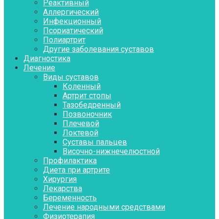
Реактивный
Аллергический
Инфекционный
Псориатический
Полиартрит
Другие заболевания суставов
Диагностика
Лечение
Виды суставов
Коленный
Артрит стопы
Тазобедренный
Позвоночник
Плечевой
Локтевой
Суставы пальцев
Височно-нижнечелюстной
Профилактика
Диета при артрите
Хирургия
Лекарства
Беременность
Лечение народными средствами
Физиотерапия