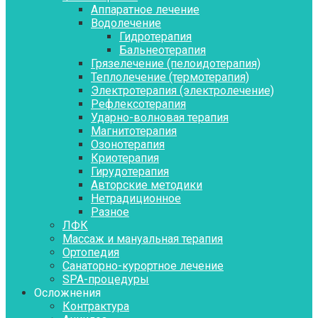
Аппаратное лечение
Водолечение
Гидротерапия
Бальнеотерапия
Грязелечение (пелоидотерапия)
Теплолечение (термотерапия)
Электротерапия (электролечение)
Рефлексотерапия
Ударно-волновая терапия
Магнитотерапия
Озонотерапия
Криотерапия
Гирудотерапия
Авторские методики
Нетрадиционное
Разное
ЛФК
Массаж и мануальная терапия
Ортопедия
Санаторно-курортное лечение
SPA-процедуры
Осложнения
Контрактура