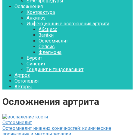
SPA-процедуры
Осложнения
Контрактура
Aнкилоз
Инфекционные осложнения артрита
Абсцесс
Затёки
Остеомиелит
Сепсис
Флегмона
Бурсит
Синовит
Тендинит и тендовагинит
Артроз
Ортопедия
Авторы
Осложнения артрита
Остеомиелит
Остеомиелит нижних конечностей: клинические
проявления и методы терапии