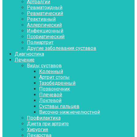
Артралгии
Ревматоидный
Ревматический
Реактивный
Аллергический
Инфекционный
Псориатический
Полиартрит
Другие заболевания суставов
Диагностика
Лечение
Виды суставов
Коленный
Артрит стопы
Тазобедренный
Позвоночник
Плечевой
Локтевой
Суставы пальцев
Височно-нижнечелюстной
Профилактика
Диета при артрите
Хирургия
Лекарства