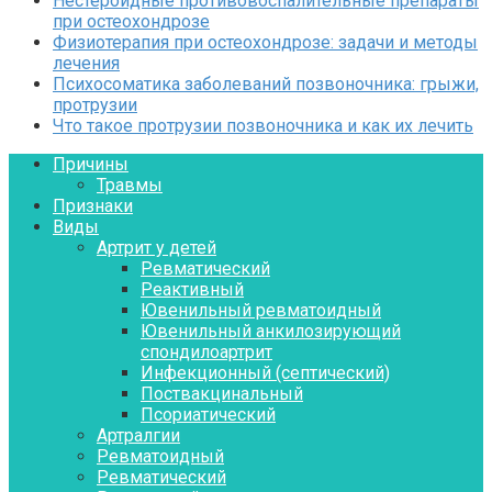
Нестероидные противовоспалительные препараты
при остеохондрозе
Физиотерапия при остеохондрозе: задачи и методы
лечения
Психосоматика заболеваний позвоночника: грыжи,
протрузии
Что такое протрузии позвоночника и как их лечить
Причины
Травмы
Признаки
Виды
Артрит у детей
Ревматический
Реактивный
Ювенильный ревматоидный
Ювенильный анкилозирующий
спондилоартрит
Инфекционный (септический)
Поствакцинальный
Псориатический
Артралгии
Ревматоидный
Ревматический