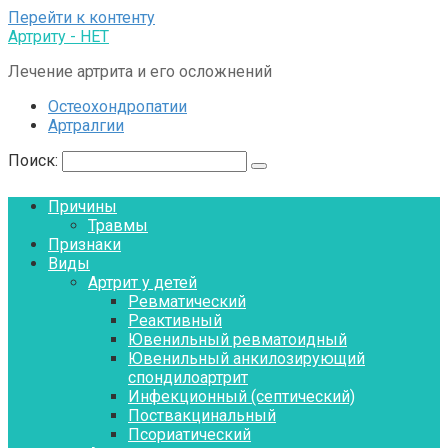
Перейти к контенту
Артриту - НЕТ
Лечение артрита и его осложнений
Остеохондропатии
Артралгии
Поиск:
Причины
Травмы
Признаки
Виды
Артрит у детей
Ревматический
Реактивный
Ювенильный ревматоидный
Ювенильный анкилозирующий
спондилоартрит
Инфекционный (септический)
Поствакцинальный
Псориатический