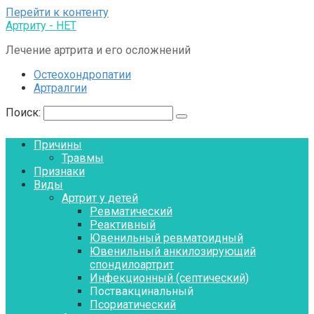
Перейти к контенту
Артриту - НЕТ
Лечение артрита и его осложнений
Остеохондропатии
Артралгии
Поиск:
Причины
Травмы
Признаки
Виды
Артрит у детей
Ревматический
Реактивный
Ювенильный ревматоидный
Ювенильный анкилозирующий
спондилоартрит
Инфекционный (септический)
Поствакцинальный
Псориатический