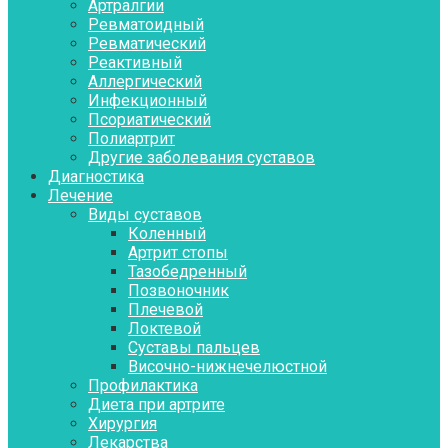
Артралгии
Ревматоидный
Ревматический
Реактивный
Аллергический
Инфекционный
Псориатический
Полиартрит
Другие заболевания суставов
Диагностика
Лечение
Виды суставов
Коленный
Артрит стопы
Тазобедренный
Позвоночник
Плечевой
Локтевой
Суставы пальцев
Височно-нижнечелюстной
Профилактика
Диета при артрите
Хирургия
Лекарства