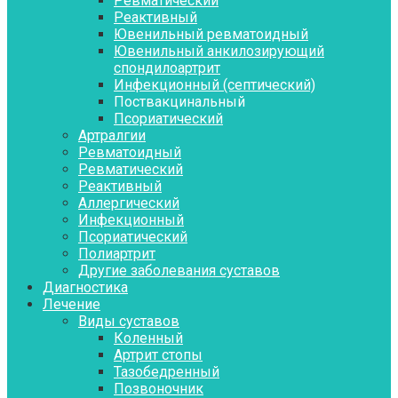
Ревматический
Реактивный
Ювенильный ревматоидный
Ювенильный анкилозирующий
спондилоартрит
Инфекционный (септический)
Поствакцинальный
Псориатический
Артралгии
Ревматоидный
Ревматический
Реактивный
Аллергический
Инфекционный
Псориатический
Полиартрит
Другие заболевания суставов
Диагностика
Лечение
Виды суставов
Коленный
Артрит стопы
Тазобедренный
Позвоночник