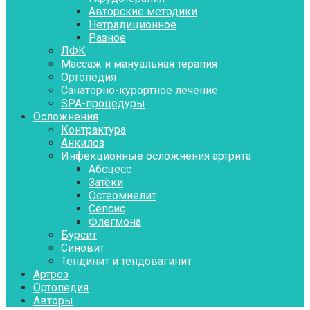
Авторские методики
Нетрадиционное
Разное
ЛФК
Массаж и мануальная терапия
Ортопедия
Санаторно-курортное лечение
SPA-процедуры
Осложнения
Контрактура
Aнкилоз
Инфекционные осложнения артрита
Абсцесс
Затёки
Остеомиелит
Сепсис
Флегмона
Бурсит
Синовит
Тендинит и тендовагинит
Артроз
Ортопедия
Авторы