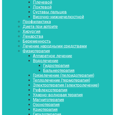
Плечевой
Локтевой
Суставы пальцев
Височно-нижнечелюстной
Профилактика
Диета при артрите
Хирургия
Лекарства
Беременность
Лечение народными средствами
Физиотерапия
Аппаратное лечение
Водолечение
Гидротерапия
Бальнеотерапия
Грязелечение (пелоидотерапия)
Теплолечение (термотерапия)
Электротерапия (электролечение)
Рефлексотерапия
Ударно-волновая терапия
Магнитотерапия
Озонотерапия
Криотерапия
Гирудотерапия