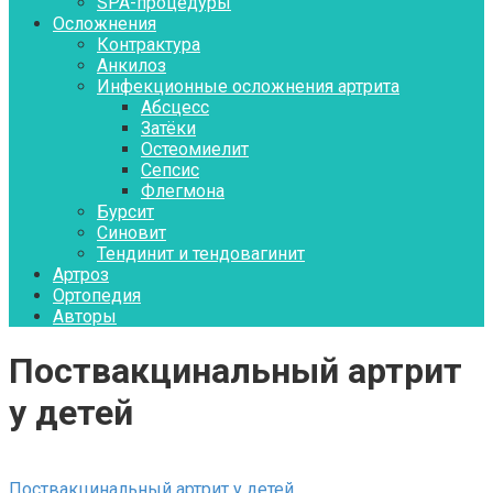
SPA-процедуры
Осложнения
Контрактура
Aнкилоз
Инфекционные осложнения артрита
Абсцесс
Затёки
Остеомиелит
Сепсис
Флегмона
Бурсит
Синовит
Тендинит и тендовагинит
Артроз
Ортопедия
Авторы
Поствакцинальный артрит
у детей
Поствакцинальный артрит у детей