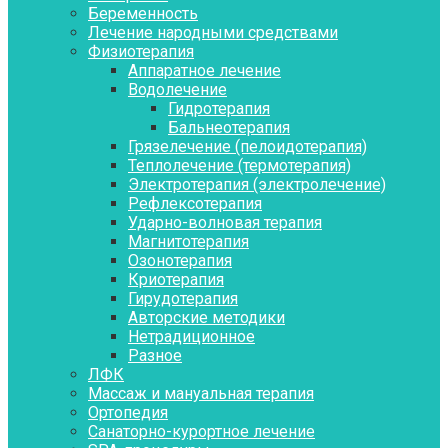
Беременность
Лечение народными средствами
Физиотерапия
Аппаратное лечение
Водолечение
Гидротерапия
Бальнеотерапия
Грязелечение (пелоидотерапия)
Теплолечение (термотерапия)
Электротерапия (электролечение)
Рефлексотерапия
Ударно-волновая терапия
Магнитотерапия
Озонотерапия
Криотерапия
Гирудотерапия
Авторские методики
Нетрадиционное
Разное
ЛФК
Массаж и мануальная терапия
Ортопедия
Санаторно-курортное лечение