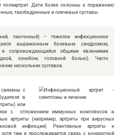
ет полиартрит. Дети более склонны к поражению
енные, тазобедренные и плечевые суставы.
ский, пиогенный) – тяжелое инфекционное
ющееся выраженным болевым синдромом,
, и сопровождающийся общими явлениями
адкой, ознобом, головной болью). Часто
ение нескольких суставов.
 связаны с
будителя в
триты) или
связи с отложением иммунных комплексов в
ные артриты (например, артриты при вирусных
кокковой инфекции). Реактивные артриты к
 хотя там и прослеживается связь с конкретной