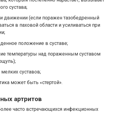
го сустава;
и движении (если поражен тазобедренный
аться в паховой области и усиливаться при
ии;
денное положение в суставе;
ие температуры над пораженным суставом
ощупь);
 мелких суставов;
ика может быть «стертой».
ных артритов
более часто встречающихся инфекционных