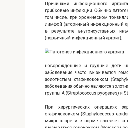
Причинами инфекционного артрит
грибковые инфекции. Обычно патоген 
том числе, при хроническом тонзилли
лимфой (вторичный инфекционный ар
в результате внутрисуставных инъ
(первичный инфекционный артрит).
новорожденные и грудные дети ча
заболевание часто вызывается гемоф
золотистым стафилококком (Staphyl
заболевания обычно являются золоти
группы А (Streptococcus pyogenes) и Str
При хирургических операциях з
стафилококком (Staphylococcus epide
микрофлоре и в норме заселяет ко
вызываться гонококком (Neisseria go