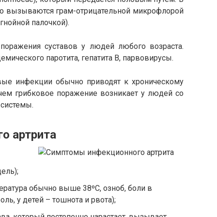
сто вызываются грам-отрицательной микрофлорой
гнойной палочкой).
поражения суставов у людей любого возраста.
емического паротита, гепатита В, парвовирусы.
вые инфекции обычно приводят к хроническому
ичем грибковое поражение возникает у людей со
системы.
о артрита
ель);
ратура обычно выше 38ºС, озноб, боли в
ль, у детей – тошнота и рвота);
ава, который постепенно нарастает, вызывает