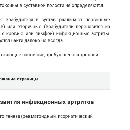
 токсины в суставной полости не определяются.
я возбудителя в сустав, различают первичные
ав) или вторичные (возбудитель переносится из
е с кровью или лимфой) инфекционные артриты.
тся найти далеко не всегда.
рожающее состояние, требующее экстренной
ржание страницы
азвития инфекционных артритов
го генеза (ревматоидный, псориатический,