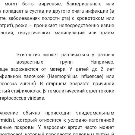
а могут быть вирусные, бактериальные или
попадает в сустав из другого очага инфекции (в
те, заболеваниях полости рта) с кровотоком или
трит), реже – проникает непосредственно извне
екций, хирургических манипуляций или травм
Этиология может различаться у разных
возрастных групп. Например,
ще заражаются от матери. У детей до 2 лет
ильной палочкой (Haemophilius influencae) или
ococcus aureus). В старшем возрасте причиной
стый стафилококк, β-гемолитический стрептококк
eptococcus viridans.
аражение обычно происходит эпидермальным
rmidis), который относится к условно-патогенной
жные покровы. У взрослых артрит часто может
norrhoeae), который передается половым путем. В