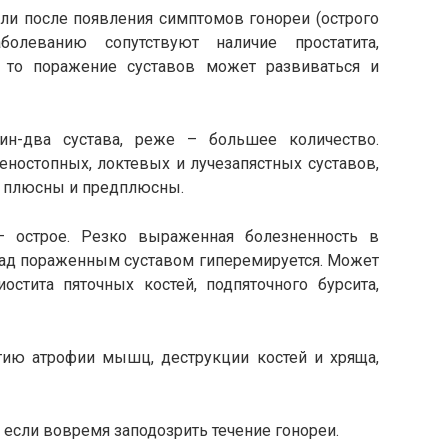
ели после появления симптомов гонореи (острого
аболеванию сопутствуют наличие простатита,
, то поражение суставов может развиваться и
ин-два сустава, реже – большее количество.
еностопных, локтевых и лучезапястных суставов,
в плюсны и предплюсны.
– острое. Резко выраженная болезненность в
 над пораженным суставом гиперемируется. Может
остита пяточных костей, подпяточного бурсита,
тию атрофии мышц, деструкции костей и хряща,
 если вовремя заподозрить течение гонореи.