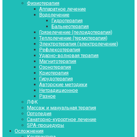
Физиотерапия
Аппаратное лечение
Водолечение
Гидротерапия
Бальнеотерапия
Грязелечение (пелоидотерапия)
Теплолечение (термотерапия)
Электротерапия (электролечение)
Рефлексотерапия
Ударно-волновая терапия
Магнитотерапия
Озонотерапия
Криотерапия
Гирудотерапия
Авторские методики
Нетрадиционное
Разное
ЛФК
Массаж и мануальная терапия
Ортопедия
Санаторно-курортное лечение
SPA-процедуры
Осложнения
Контрактура