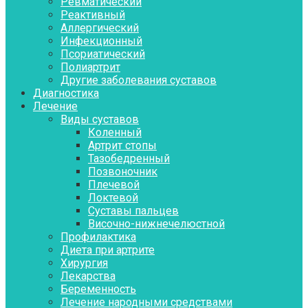
Ревматический
Реактивный
Аллергический
Инфекционный
Псориатический
Полиартрит
Другие заболевания суставов
Диагностика
Лечение
Виды суставов
Коленный
Артрит стопы
Тазобедренный
Позвоночник
Плечевой
Локтевой
Суставы пальцев
Височно-нижнечелюстной
Профилактика
Диета при артрите
Хирургия
Лекарства
Беременность
Лечение народными средствами