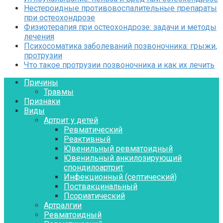
Нестероидные противовоспалительные препараты
при остеохондрозе
Физиотерапия при остеохондрозе: задачи и методы
лечения
Психосоматика заболеваний позвоночника: грыжи,
протрузии
Что такое протрузии позвоночника и как их лечить
Причины
Травмы
Признаки
Виды
Артрит у детей
Ревматический
Реактивный
Ювенильный ревматоидный
Ювенильный анкилозирующий
спондилоартрит
Инфекционный (септический)
Поствакцинальный
Псориатический
Артралгии
Ревматоидный