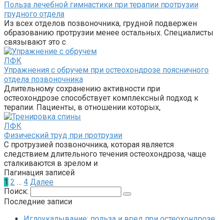
Польза лечебной гимнастики при терапии протрузии
грудного отдела
Из всех отделов позвоночника, грудной подвержен
образованию протрузии менее остальных. Специалисты
связывают это с
ЛФК
Упражнения с обручем при остеохондрозе поясничного
отдела позвоночника
Длительному сохранению активности при
остеохондрозе способствует комплексный подход к
терапии. Пациенты, в отношении которых,
ЛФК
Физический труд при протрузии
С протрузией позвоночника, которая является
следствием длительного течения остеохондроза, чаще
сталкиваются в зрелом и
Пагинация записей
1
2
…
4
Далее
Поиск:
Последние записи
Иглоукалывание: польза и вред при остеохондрозе