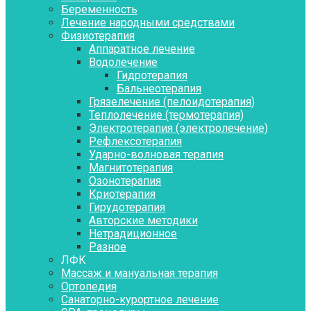
Беременность
Лечение народными средствами
Физиотерапия
Аппаратное лечение
Водолечение
Гидротерапия
Бальнеотерапия
Грязелечение (пелоидотерапия)
Теплолечение (термотерапия)
Электротерапия (электролечение)
Рефлексотерапия
Ударно-волновая терапия
Магнитотерапия
Озонотерапия
Криотерапия
Гирудотерапия
Авторские методики
Нетрадиционное
Разное
ЛФК
Массаж и мануальная терапия
Ортопедия
Санаторно-курортное лечение