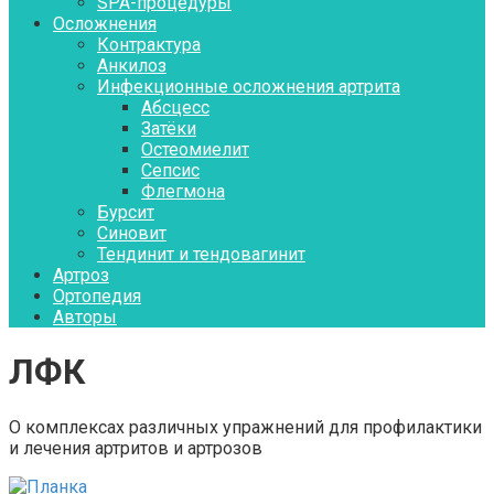
SPA-процедуры
Осложнения
Контрактура
Aнкилоз
Инфекционные осложнения артрита
Абсцесс
Затёки
Остеомиелит
Сепсис
Флегмона
Бурсит
Синовит
Тендинит и тендовагинит
Артроз
Ортопедия
Авторы
ЛФК
О комплексах различных упражнений для профилактики
и лечения артритов и артрозов