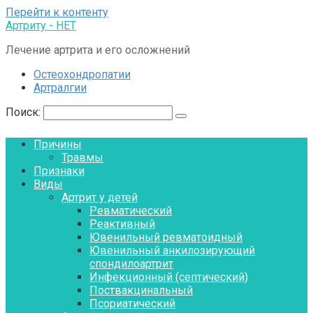
Перейти к контенту
Артриту - НЕТ
Лечение артрита и его осложнений
Остеохондропатии
Артралгии
Поиск:
Причины
Травмы
Признаки
Виды
Артрит у детей
Ревматический
Реактивный
Ювенильный ревматоидный
Ювенильный анкилозирующий
спондилоартрит
Инфекционный (септический)
Поствакцинальный
Псориатический