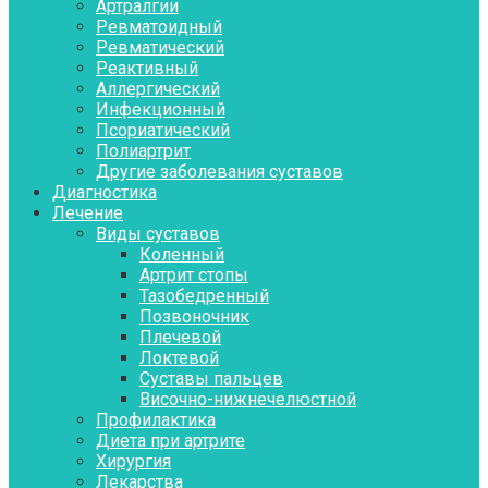
Артралгии
Ревматоидный
Ревматический
Реактивный
Аллергический
Инфекционный
Псориатический
Полиартрит
Другие заболевания суставов
Диагностика
Лечение
Виды суставов
Коленный
Артрит стопы
Тазобедренный
Позвоночник
Плечевой
Локтевой
Суставы пальцев
Височно-нижнечелюстной
Профилактика
Диета при артрите
Хирургия
Лекарства