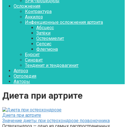
SPA-процедуры
Осложнения
Контрактура
Aнкилоз
Инфекционные осложнения артрита
Абсцесс
Затёки
Остеомиелит
Сепсис
Флегмона
Бурсит
Синовит
Тендинит и тендовагинит
Артроз
Ортопедия
Авторы
Диета при артрите
Диета при артрите
Значение диеты при остеохондрозе позвоночника
Остеохондроз — одно из самых распространенных