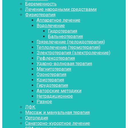
Беременность
Лечение народными средствами
Физиотерапия
Аппаратное лечение
Водолечение
Гидротерапия
Бальнеотерапия
Грязелечение (пелоидотерапия)
Теплолечение (термотерапия)
Электротерапия (электролечение)
Рефлексотерапия
Ударно-волновая терапия
Магнитотерапия
Озонотерапия
Криотерапия
Гирудотерапия
Авторские методики
Нетрадиционное
Разное
ЛФК
Массаж и мануальная терапия
Ортопедия
Санаторно-курортное лечение