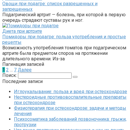
Овощи при подагре: список разрешенных и
запрещенных
Подагрический артрит — болезнь, при которой в первую
очередь страдают суставы рук и ног.
Диета при артрите
Помидоры при подагре: польза употребления и простые
рецепты
Возможность употребления томатов при подагрическом
артрите была предметом споров на протяжении
длительного времени. Из-за
Пагинация записей
1
2
…
7
Далее
Поиск:
Последние записи
Иглоукалывание: польза и вред при остеохондрозе
Нестероидные противовоспалительные препараты
при остеохондрозе
Физиотерапия при остеохондрозе: задачи и методы
лечения
Психосоматика заболеваний позвоночника: грыжи,
протрузии