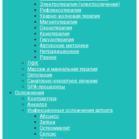
Электротерапия (электролечение)
Рефлексотерапия
Ударно-волновая терапия
Магнитотерапия
Озонотерапия
Криотерапия
Гирудотерапия
Авторские методики
Нетрадиционное
Разное
ЛФК
Массаж и мануальная терапия
Ортопедия
Санаторно-курортное лечение
SPA-процедуры
Осложнения
Контрактура
Aнкилоз
Инфекционные осложнения артрита
Абсцесс
Затёки
Остеомиелит
Сепсис