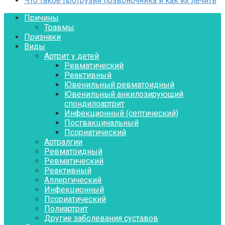
Что такое протрузии позвоночника и как их лечить
Причины
Травмы
Признаки
Виды
Артрит у детей
Ревматический
Реактивный
Ювенильный ревматоидный
Ювенильный анкилозирующий
спондилоартрит
Инфекционный (септический)
Поствакцинальный
Псориатический
Артралгии
Ревматоидный
Ревматический
Реактивный
Аллергический
Инфекционный
Псориатический
Полиартрит
Другие заболевания суставов