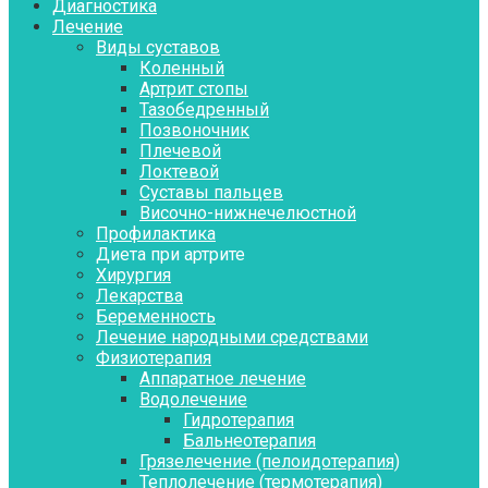
Диагностика
Лечение
Виды суставов
Коленный
Артрит стопы
Тазобедренный
Позвоночник
Плечевой
Локтевой
Суставы пальцев
Височно-нижнечелюстной
Профилактика
Диета при артрите
Хирургия
Лекарства
Беременность
Лечение народными средствами
Физиотерапия
Аппаратное лечение
Водолечение
Гидротерапия
Бальнеотерапия
Грязелечение (пелоидотерапия)
Теплолечение (термотерапия)