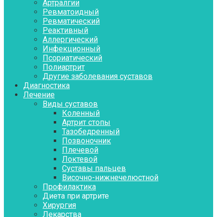
Артралгии
Ревматоидный
Ревматический
Реактивный
Аллергический
Инфекционный
Псориатический
Полиартрит
Другие заболевания суставов
Диагностика
Лечение
Виды суставов
Коленный
Артрит стопы
Тазобедренный
Позвоночник
Плечевой
Локтевой
Суставы пальцев
Височно-нижнечелюстной
Профилактика
Диета при артрите
Хирургия
Лекарства