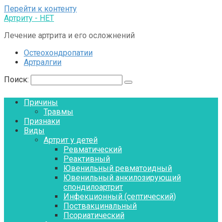
Перейти к контенту
Артриту - НЕТ
Лечение артрита и его осложнений
Остеохондропатии
Артралгии
Поиск:
Причины
Травмы
Признаки
Виды
Артрит у детей
Ревматический
Реактивный
Ювенильный ревматоидный
Ювенильный анкилозирующий
спондилоартрит
Инфекционный (септический)
Поствакцинальный
Псориатический