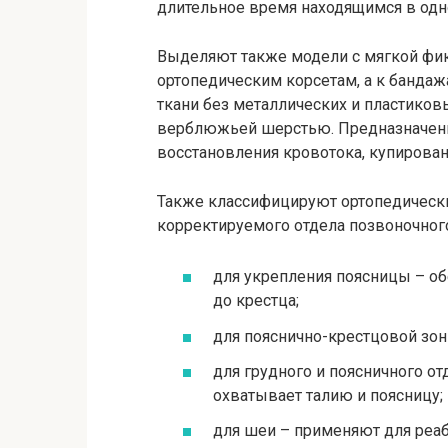
длительное время находящимся в одно
Выделяют также модели с мягкой фикс
ортопедическим корсетам, а к бандаж
ткани без металлических и пластиков
верблюжьей шерстью. Предназначены
восстановления кровотока, купирован
Также классифицируют ортопедически
корректируемого отдела позвоночного
для укрепления поясницы – о
до крестца;
для пояснично-крестцовой зон
для грудного и поясничного о
охватывает талию и поясницу;
для шеи – применяют для реаб