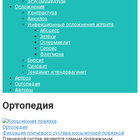
SPA-процедуры
Осложнения
Контрактура
Aнкилоз
Инфекционные осложнения артрита
Абсцесс
Затёки
Остеомиелит
Сепсис
Флегмона
Бурсит
Синовит
Тендинит и тендовагинит
Артроз
Ортопедия
Авторы
Ортопедия
Ортопедия
Фиксация плечевого сустава косыночной повязкой
Плечевой сустав является самым подвижным