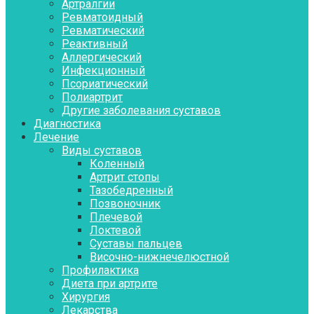
Артралгии
Ревматоидный
Ревматический
Реактивный
Аллергический
Инфекционный
Псориатический
Полиартрит
Другие заболевания суставов
Диагностика
Лечение
Виды суставов
Коленный
Артрит стопы
Тазобедренный
Позвоночник
Плечевой
Локтевой
Суставы пальцев
Височно-нижнечелюстной
Профилактика
Диета при артрите
Хирургия
Лекарства