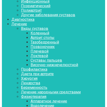
Инфекционный
Псориатический
Полиартрит
Другие заболевания суставов
Диагностика
Лечение
Виды суставов
Коленный
Артрит стопы
Тазобедренный
Позвоночник
Плечевой
Локтевой
Суставы пальцев
Височно-нижнечелюстной
Профилактика
Диета при артрите
Хирургия
Лекарства
Беременность
Лечение народными средствами
Физиотерапия
Аппаратное лечение
Водолечение