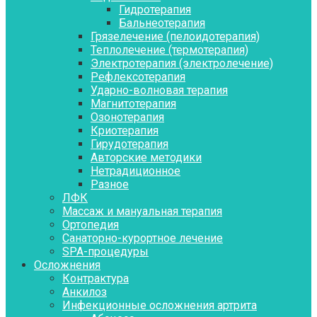
Гидротерапия
Бальнеотерапия
Грязелечение (пелоидотерапия)
Теплолечение (термотерапия)
Электротерапия (электролечение)
Рефлексотерапия
Ударно-волновая терапия
Магнитотерапия
Озонотерапия
Криотерапия
Гирудотерапия
Авторские методики
Нетрадиционное
Разное
ЛФК
Массаж и мануальная терапия
Ортопедия
Санаторно-курортное лечение
SPA-процедуры
Осложнения
Контрактура
Aнкилоз
Инфекционные осложнения артрита