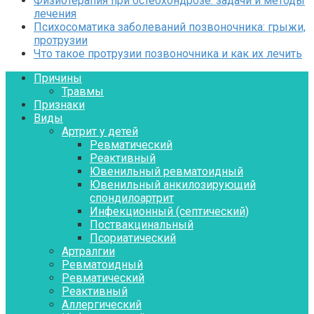
Физиотерапия при остеохондрозе: задачи и методы
лечения
Психосоматика заболеваний позвоночника: грыжи,
протрузии
Что такое протрузии позвоночника и как их лечить
Причины
Травмы
Признаки
Виды
Артрит у детей
Ревматический
Реактивный
Ювенильный ревматоидный
Ювенильный анкилозирующий
спондилоартрит
Инфекционный (септический)
Поствакцинальный
Псориатический
Артралгии
Ревматоидный
Ревматический
Реактивный
Аллергический