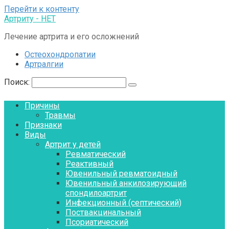
Перейти к контенту
Артриту - НЕТ
Лечение артрита и его осложнений
Остеохондропатии
Артралгии
Поиск:
Причины
Травмы
Признаки
Виды
Артрит у детей
Ревматический
Реактивный
Ювенильный ревматоидный
Ювенильный анкилозирующий
спондилоартрит
Инфекционный (септический)
Поствакцинальный
Псориатический