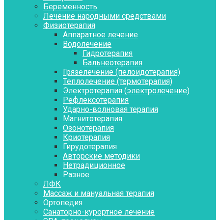
Беременность
Лечение народными средствами
Физиотерапия
Аппаратное лечение
Водолечение
Гидротерапия
Бальнеотерапия
Грязелечение (пелоидотерапия)
Теплолечение (термотерапия)
Электротерапия (электролечение)
Рефлексотерапия
Ударно-волновая терапия
Магнитотерапия
Озонотерапия
Криотерапия
Гирудотерапия
Авторские методики
Нетрадиционное
Разное
ЛФК
Массаж и мануальная терапия
Ортопедия
Санаторно-курортное лечение