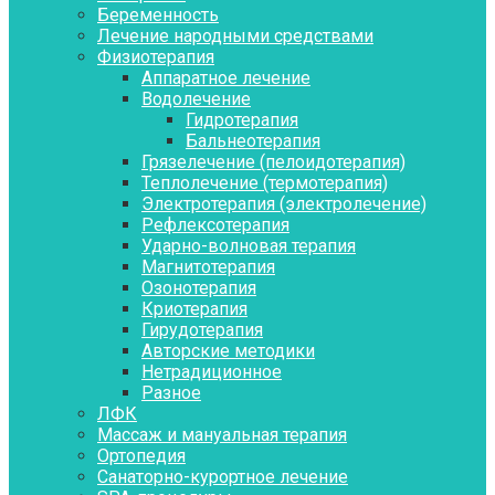
Беременность
Лечение народными средствами
Физиотерапия
Аппаратное лечение
Водолечение
Гидротерапия
Бальнеотерапия
Грязелечение (пелоидотерапия)
Теплолечение (термотерапия)
Электротерапия (электролечение)
Рефлексотерапия
Ударно-волновая терапия
Магнитотерапия
Озонотерапия
Криотерапия
Гирудотерапия
Авторские методики
Нетрадиционное
Разное
ЛФК
Массаж и мануальная терапия
Ортопедия
Санаторно-курортное лечение