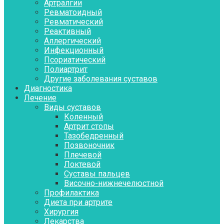
Артралгии
Ревматоидный
Ревматический
Реактивный
Аллергический
Инфекционный
Псориатический
Полиартрит
Другие заболевания суставов
Диагностика
Лечение
Виды суставов
Коленный
Артрит стопы
Тазобедренный
Позвоночник
Плечевой
Локтевой
Суставы пальцев
Височно-нижнечелюстной
Профилактика
Диета при артрите
Хирургия
Лекарства