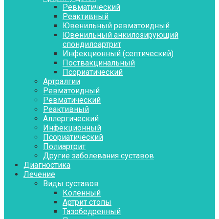
Ревматический
Реактивный
Ювенильный ревматоидный
Ювенильный анкилозирующий
спондилоартрит
Инфекционный (септический)
Поствакцинальный
Псориатический
Артралгии
Ревматоидный
Ревматический
Реактивный
Аллергический
Инфекционный
Псориатический
Полиартрит
Другие заболевания суставов
Диагностика
Лечение
Виды суставов
Коленный
Артрит стопы
Тазобедренный