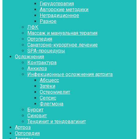
Гирудотерапия
Авторские методики
Нетрадиционное
Разное
ЛФК
Массаж и мануальная терапия
Ортопедия
Санаторно-курортное лечение
SPA-процедуры
Осложнения
Контрактура
Aнкилоз
Инфекционные осложнения артрита
Абсцесс
Затёки
Остеомиелит
Сепсис
Флегмона
Бурсит
Синовит
Тендинит и тендовагинит
Артроз
Ортопедия