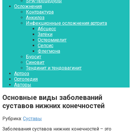
SPA-процедуры
Осложнения
Контрактура
Aнкилоз
Инфекционные осложнения артрита
Абсцесс
Затёки
Остеомиелит
Сепсис
Флегмона
Бурсит
Синовит
Тендинит и тендовагинит
Артроз
Ортопедия
Авторы
Основные виды заболеваний
суставов нижних конечностей
Рубрика:
Суставы
Заболевания суставов нижних конечностей – это