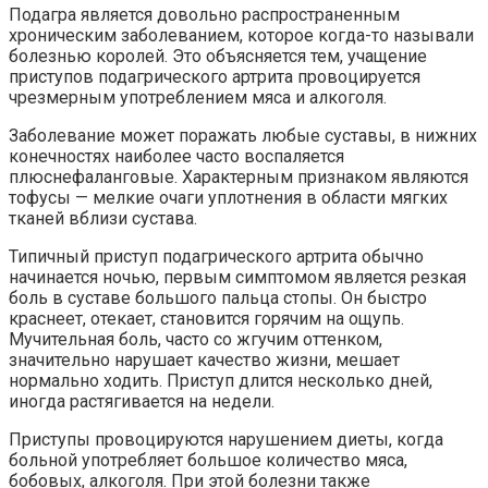
Подагра является довольно распространенным
хроническим заболеванием, которое когда-то называли
болезнью королей. Это объясняется тем, учащение
приступов подагрического артрита провоцируется
чрезмерным употреблением мяса и алкоголя.
Заболевание может поражать любые суставы, в нижних
конечностях наиболее часто воспаляется
плюснефаланговые. Характерным признаком являются
тофусы — мелкие очаги уплотнения в области мягких
тканей вблизи сустава.
Типичный приступ подагрического артрита обычно
начинается ночью, первым симптомом является резкая
боль в суставе большого пальца стопы. Он быстро
краснеет, отекает, становится горячим на ощупь.
Мучительная боль, часто со жгучим оттенком,
значительно нарушает качество жизни, мешает
нормально ходить. Приступ длится несколько дней,
иногда растягивается на недели.
Приступы провоцируются нарушением диеты, когда
больной употребляет большое количество мяса,
бобовых, алкоголя. При этой болезни также