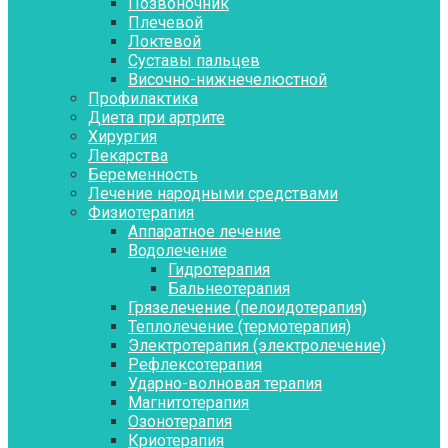
Позвоночник
Плечевой
Локтевой
Суставы пальцев
Височно-нижнечелюстной
Профилактика
Диета при артрите
Хирургия
Лекарства
Беременность
Лечение народными средствами
Физиотерапия
Аппаратное лечение
Водолечение
Гидротерапия
Бальнеотерапия
Грязелечение (пелоидотерапия)
Теплолечение (термотерапия)
Электротерапия (электролечение)
Рефлексотерапия
Ударно-волновая терапия
Магнитотерапия
Озонотерапия
Криотерапия