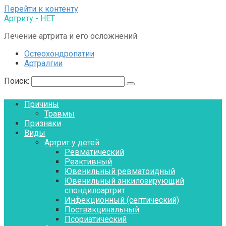
Перейти к контенту
Артриту - НЕТ
Лечение артрита и его осложнений
Остеохондропатии
Артралгии
Поиск:
Причины
Травмы
Признаки
Виды
Артрит у детей
Ревматический
Реактивный
Ювенильный ревматоидный
Ювенильный анкилозирующий
спондилоартрит
Инфекционный (септический)
Поствакцинальный
Псориатический