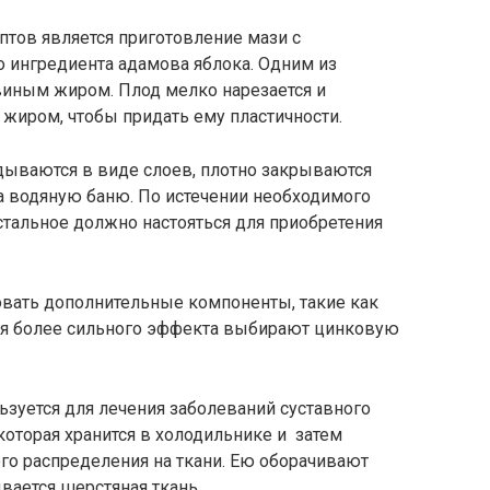
птов является приготовление мази с
о ингредиента адамова яблока. Одним из
свиным жиром. Плод мелко нарезается и
жиром, чтобы придать ему пластичности.
дываются в виде слоев, плотно закрываются
на водяную баню. По истечении необходимого
остальное должно настояться для приобретения
вать дополнительные компоненты, такие как
ния более сильного эффекта выбирают цинковую
зуется для лечения заболеваний суставного
 которая хранится в холодильнике и затем
го распределения на ткани. Ею оборачивают
вается шерстяная ткань.