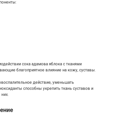
поненты:
модействии сока адамова яблока с тканями
вающие благоприятное влияние на кожу, суставы.
овоспалительное действие, уменьшать
тиоксиданты способны укрепить ткань суставов и
них.
ение