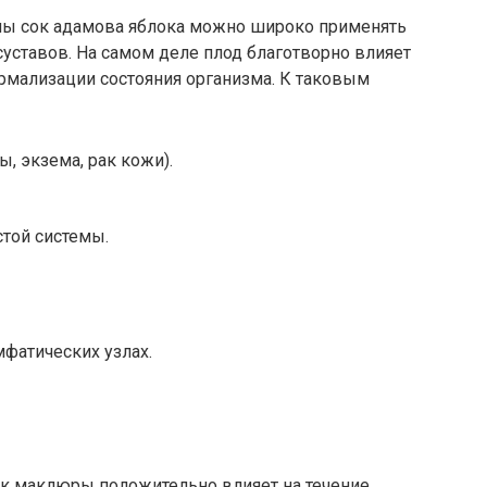
ны сок адамова яблока можно широко применять
суставов. На самом деле плод благотворно влияет
нормализации состояния организма. К таковым
, экзема, рак кожи).
той системы.
фатических узлах.
ок маклюры положительно влияет на течение