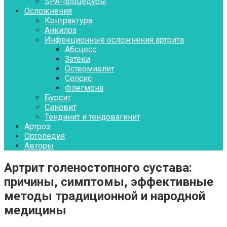
SPA-процедуры
Осложнения
Контрактура
Aнкилоз
Инфекционные осложнения артрита
Абсцесс
Затёки
Остеомиелит
Сепсис
Флегмона
Бурсит
Синовит
Тендинит и тендовагинит
Артроз
Ортопедия
Авторы
Артрит голеностопного сустава:
причины, симптомы, эффективные
методы традиционной и народной
медицины