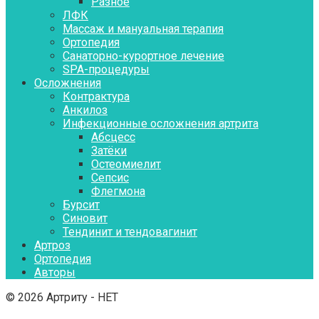
Разное
ЛФК
Массаж и мануальная терапия
Ортопедия
Санаторно-курортное лечение
SPA-процедуры
Осложнения
Контрактура
Aнкилоз
Инфекционные осложнения артрита
Абсцесс
Затёки
Остеомиелит
Сепсис
Флегмона
Бурсит
Синовит
Тендинит и тендовагинит
Артроз
Ортопедия
Авторы
© 2026 Артриту - НЕТ