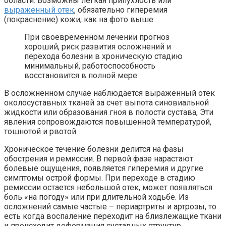
области. Возможны легкая припухлость или
выраженный отек
, обязательно гиперемия
(покраснение) кожи, как на фото выше.
При своевременном лечении прогноз
хороший, риск развития осложнений и
перехода болезни в хроническую стадию
минимальный, работоспособность
восстановится в полной мере.
В осложненном случае наблюдается выраженный отек
околосуставных тканей за счет выпота синовиальной
жидкости или образования гноя в полости сустава, Эти
явления сопровождаются повышенной температурой,
тошнотой и рвотой.
Хроническое течение болезни делится на фазы
обострения и ремиссии. В первой фазе нарастают
болевые ощущения, появляется гиперемия и другие
симптомы острой формы. При переходе в стадию
ремиссии остается небольшой отек, может появляться
боль «на погоду» или при длительной ходьбе. Из
осложнений самые частые – периартриты и артрозы, то
есть когда воспаление переходит на близлежащие ткани
и происходит деформация суставных структур.