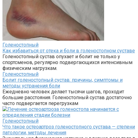
Голеностопный
Как избавиться от отека и боли в голеностопном суставе
Голеностопный сустав опухает и болит не только у
спортсменов, регулярно подвергающихся интенсивным
физическим нагрузкам.
Голеностопный
Болит голеностопный сустав: причины, симптомы и
методы устранения боли
Ежедневно человек делает тысячи шагов, проходит
большие расстояния. Голеностопный сустав достаточно
часто подвергается перегрузкам
Голеностопный
Что такое остеоартроз голеностопного сустава — степени
патологии, методы лечения