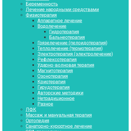
Беременность
Лечение народными средствами
Физиотерапия
Аппаратное лечение
Водолечение
Гидротерапия
Бальнеотерапия
Грязелечение (пелоидотерапия)
Теплолечение (термотерапия)
Электротерапия (электролечение)
Рефлексотерапия
Ударно-волновая терапия
Магнитотерапия
Озонотерапия
Криотерапия
Гирудотерапия
Авторские методики
Нетрадиционное
Разное
ЛФК
Массаж и мануальная терапия
Ортопедия
Санаторно-курортное лечение