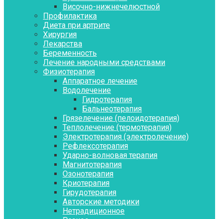
Височно-нижнечелюстной
Профилактика
Диета при артрите
Хирургия
Лекарства
Беременность
Лечение народными средствами
Физиотерапия
Аппаратное лечение
Водолечение
Гидротерапия
Бальнеотерапия
Грязелечение (пелоидотерапия)
Теплолечение (термотерапия)
Электротерапия (электролечение)
Рефлексотерапия
Ударно-волновая терапия
Магнитотерапия
Озонотерапия
Криотерапия
Гирудотерапия
Авторские методики
Нетрадиционное