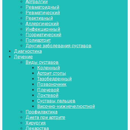
Артралгии
Ревматоидный
Ревматический
Реактивный
Аллергический
Инфекционный
Псориатический
Полиартрит
Другие заболевания суставов
Диагностика
Лечение
Виды суставов
Коленный
Артрит стопы
Тазобедренный
Позвоночник
Плечевой
Локтевой
Суставы пальцев
Височно-нижнечелюстной
Профилактика
Диета при артрите
Хирургия
Лекарства