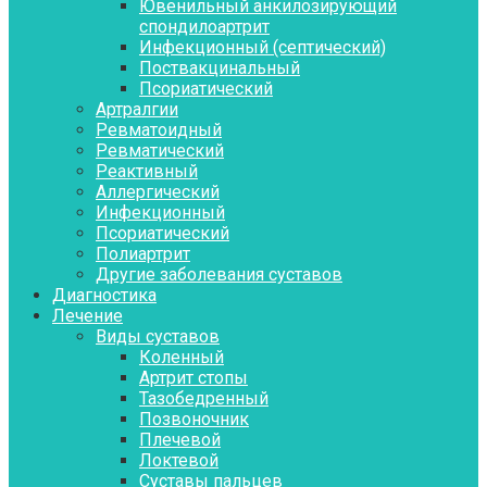
Ювенильный анкилозирующий
спондилоартрит
Инфекционный (септический)
Поствакцинальный
Псориатический
Артралгии
Ревматоидный
Ревматический
Реактивный
Аллергический
Инфекционный
Псориатический
Полиартрит
Другие заболевания суставов
Диагностика
Лечение
Виды суставов
Коленный
Артрит стопы
Тазобедренный
Позвоночник
Плечевой
Локтевой
Суставы пальцев