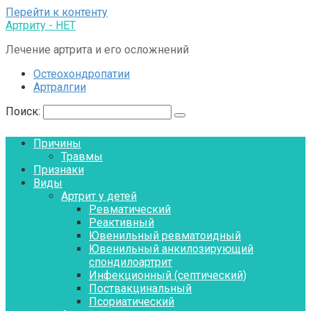
Перейти к контенту
Артриту - НЕТ
Лечение артрита и его осложнений
Остеохондропатии
Артралгии
Поиск:
Причины
Травмы
Признаки
Виды
Артрит у детей
Ревматический
Реактивный
Ювенильный ревматоидный
Ювенильный анкилозирующий
спондилоартрит
Инфекционный (септический)
Поствакцинальный
Псориатический