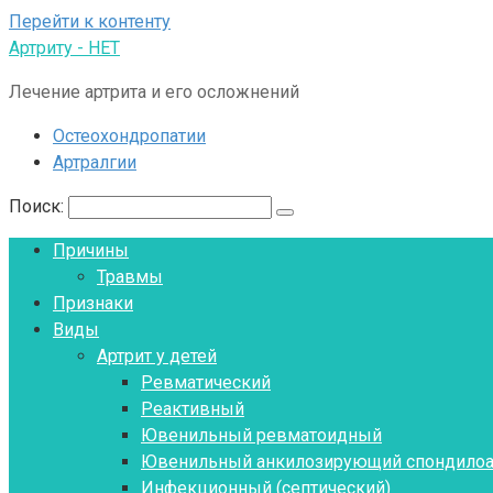
Перейти к контенту
Артриту - НЕТ
Лечение артрита и его осложнений
Остеохондропатии
Артралгии
Поиск:
Причины
Травмы
Признаки
Виды
Артрит у детей
Ревматический
Реактивный
Ювенильный ревматоидный
Ювенильный анкилозирующий спондилоа
Инфекционный (септический)