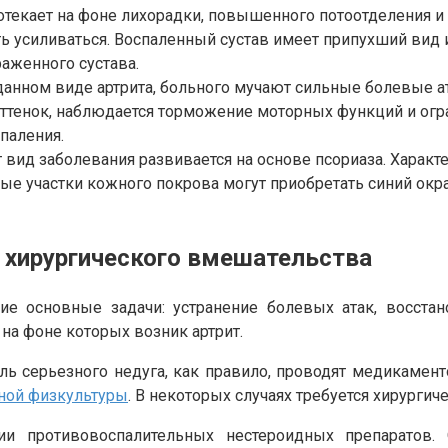
ротекает на фоне лихорадки, повышенного потоотделения 
 усиливаться. Воспаленный сустав имеет припухший вид и
раженного сустава.
 данном виде артрита, больного мучают сильные болевые а
оттенок, наблюдается торможение моторных функций и огр
паления.
от вид заболевания развивается на основе псориаза. Хара
ые участки кожного покрова могут приобретать синий окр
 хирургического вмешательства
е основные задачи: устранение болевых атак, восста
 на фоне которых возник артрит.
ль серьезного недуга, как правило, проводят медикамен
ной физкультуры
. В некоторых случаях требуется хирурги
и противовоспалительных нестероидных препаратов.