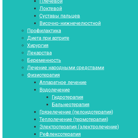
Плечевой
Локтевой
Суставы пальцев
Височно-нижнечелюстной
Профилактика
Диета при артрите
Хирургия
Лекарства
Беременность
Лечение народными средствами
Физиотерапия
Аппаратное лечение
Водолечение
Гидротерапия
Бальнеотерапия
Грязелечение (пелоидотерапия)
Теплолечение (термотерапия)
Электротерапия (электролечение)
Рефлексотерапия