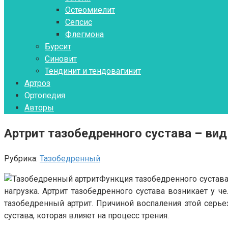
Остеомиелит
Сепсис
Флегмона
Бурсит
Синовит
Тендинит и тендовагинит
Артроз
Ортопедия
Авторы
Артрит тазобедренного сустава – ви
Рубрика:
Тазобедренный
Функция тазобедренного сустава
нагрузка. Артрит тазобедренного сустава возникает у 
тазобедренный артрит. Причиной воспаления этой серье
сустава, которая влияет на процесс трения.