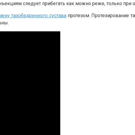
нъекциям следует прибегать как можно реже, только при 
мену тазобедренного сустава
протезом. Протезирование т
вны.