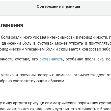
Содержание страницы
членения
ли различного уровня интенсивности и периодичности. И
В движении боль в суставах может утихать и притуплятьс
ериодическим угасанием боли и скрывается коварство забо
чность сустава, его
скованность
, особенно после сна, 
матика и причины которых немного отличаются друг от
добрано соответствующим образом.
у виду артрита присущи симметрические поражения сустав
вания являются скованность сустава, его отечность и бол