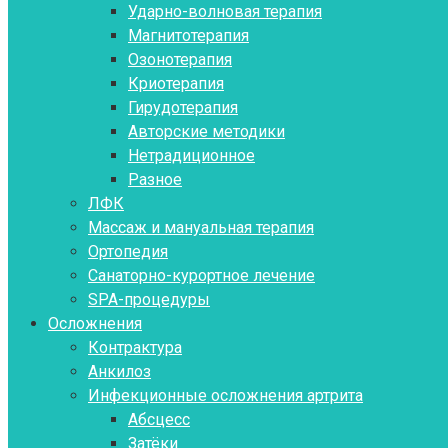
Ударно-волновая терапия
Магнитотерапия
Озонотерапия
Криотерапия
Гирудотерапия
Авторские методики
Нетрадиционное
Разное
ЛФК
Массаж и мануальная терапия
Ортопедия
Санаторно-курортное лечение
SPA-процедуры
Осложнения
Контрактура
Aнкилоз
Инфекционные осложнения артрита
Абсцесс
Затёки