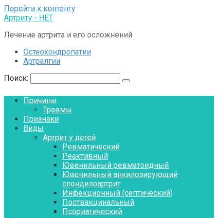
Перейти к контенту
Артриту - НЕТ
Лечение артрита и его осложнений
Остеохондропатии
Артралгии
Поиск:
Причины
Травмы
Признаки
Виды
Артрит у детей
Ревматический
Реактивный
Ювенильный ревматоидный
Ювенильный анкилозирующий
спондилоартрит
Инфекционный (септический)
Поствакцинальный
Псориатический