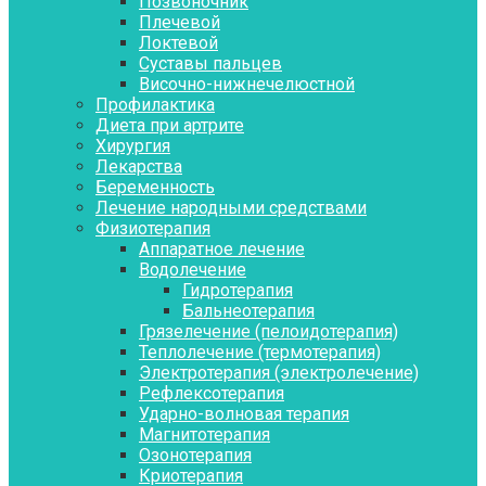
Позвоночник
Плечевой
Локтевой
Суставы пальцев
Височно-нижнечелюстной
Профилактика
Диета при артрите
Хирургия
Лекарства
Беременность
Лечение народными средствами
Физиотерапия
Аппаратное лечение
Водолечение
Гидротерапия
Бальнеотерапия
Грязелечение (пелоидотерапия)
Теплолечение (термотерапия)
Электротерапия (электролечение)
Рефлексотерапия
Ударно-волновая терапия
Магнитотерапия
Озонотерапия
Криотерапия