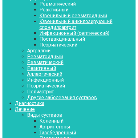
Ревматический
Реактивный
Ювенильный ревматоидный
Ювенильный анкилозирующий
спондилоартрит
Инфекционный (септический)
Поствакцинальный
Псориатический
Артралгии
Ревматоидный
Ревматический
Реактивный
Аллергический
Инфекционный
Псориатический
Полиартрит
Другие заболевания суставов
Диагностика
Лечение
Виды суставов
Коленный
Артрит стопы
Тазобедренный