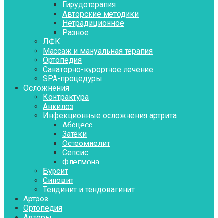
Гирудотерапия
Авторские методики
Нетрадиционное
Разное
ЛФК
Массаж и мануальная терапия
Ортопедия
Санаторно-курортное лечение
SPA-процедуры
Осложнения
Контрактура
Aнкилоз
Инфекционные осложнения артрита
Абсцесс
Затёки
Остеомиелит
Сепсис
Флегмона
Бурсит
Синовит
Тендинит и тендовагинит
Артроз
Ортопедия
Авторы