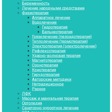
Беременность
Лечение народными средствами
Физиотерапия
Аппаратное лечение
Водолечение
Гидротерапия
Бальнеотерапия
Грязелечение (пелоидотерапия)
Теплолечение (термотерапия)
Электротерапия (электролечение)
Рефлексотерапия
Ударно-волновая терапия
Магнитотерапия
Озонотерапия
Криотерапия
Гирудотерапия
Авторские методики
Нетрадиционное
Разное
ЛФК
Массаж и мануальная терапия
Ортопедия
Санаторно-курортное лечение