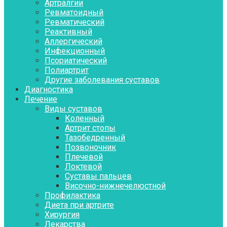
Артралгии
Ревматоидный
Ревматический
Реактивный
Аллергический
Инфекционный
Псориатический
Полиартрит
Другие заболевания суставов
Диагностика
Лечение
Виды суставов
Коленный
Артрит стопы
Тазобедренный
Позвоночник
Плечевой
Локтевой
Суставы пальцев
Височно-нижнечелюстной
Профилактика
Диета при артрите
Хирургия
Лекарства