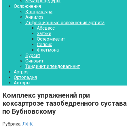
SPA-процедуры
Осложнения
Контрактура
Aнкилоз
Инфекционные осложнения артрита
Абсцесс
Затёки
Остеомиелит
Сепсис
Флегмона
Бурсит
Синовит
Тендинит и тендовагинит
Артроз
Ортопедия
Авторы
Комплекс упражнений при
коксартрозе тазобедренного сустава
по Бубновскому
Рубрика:
ЛФК