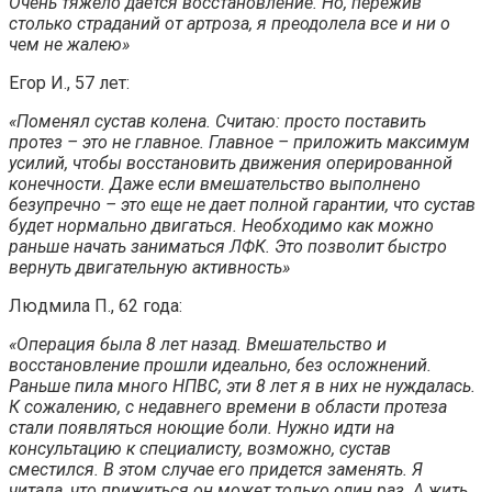
Очень тяжело дается восстановление. Но, пережив
столько страданий от артроза, я преодолела все и ни о
чем не жалею»
Егор И., 57 лет:
«Поменял сустав колена. Считаю: просто поставить
протез – это не главное. Главное – приложить максимум
усилий, чтобы восстановить движения оперированной
конечности. Даже если вмешательство выполнено
безупречно – это еще не дает полной гарантии, что сустав
будет нормально двигаться. Необходимо как можно
раньше начать заниматься ЛФК. Это позволит быстро
вернуть двигательную активность»
Людмила П., 62 года:
«Операция была 8 лет назад. Вмешательство и
восстановление прошли идеально, без осложнений.
Раньше пила много НПВС, эти 8 лет я в них не нуждалась.
К сожалению, с недавнего времени в области протеза
стали появляться ноющие боли. Нужно идти на
консультацию к специалисту, возможно, сустав
сместился. В этом случае его придется заменять. Я
читала, что прижиться он может только один раз. А жить