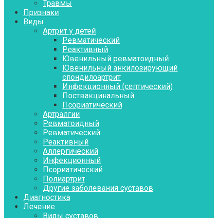
Травмы
Признаки
Виды
Артрит у детей
Ревматический
Реактивный
Ювенильный ревматоидный
Ювенильный анкилозирующий
спондилоартрит
Инфекционный (септический)
Поствакцинальный
Псориатический
Артралгии
Ревматоидный
Ревматический
Реактивный
Аллергический
Инфекционный
Псориатический
Полиартрит
Другие заболевания суставов
Диагностика
Лечение
Виды суставов