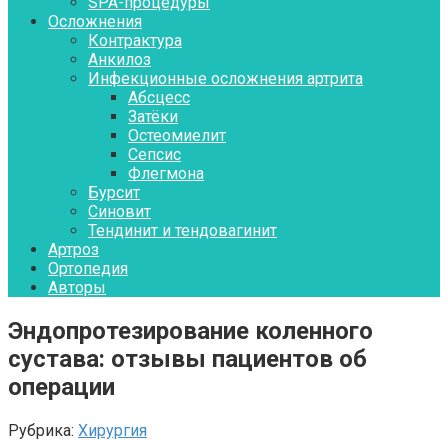
SPA-процедуры
Осложнения
Контрактура
Aнкилоз
Инфекционные осложнения артрита
Абсцесс
Затёки
Остеомиелит
Сепсис
Флегмона
Бурсит
Синовит
Тендинит и тендовагинит
Артроз
Ортопедия
Авторы
Эндопротезирование коленного
сустава: отзывы пациентов об
операции
Рубрика:
Хирургия