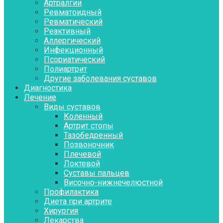
Артралгии
Ревматоидный
Ревматический
Реактивный
Аллергический
Инфекционный
Псориатический
Полиартрит
Другие заболевания суставов
Диагностика
Лечение
Виды суставов
Коленный
Артрит стопы
Тазобедренный
Позвоночник
Плечевой
Локтевой
Суставы пальцев
Височно-нижнечелюстной
Профилактика
Диета при артрите
Хирургия
Лекарства