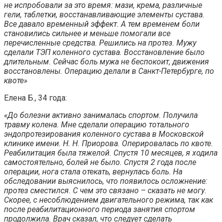
не испробовали за это время: мази, крема, различные
гели, таблетки, восстанавливающие элементы сустава.
Все давало временный эффект. А тем временем боли
становились сильнее и меньше помогали все
перечисленные средства. Решились на протез. Мужу
сделали ТЭП коленного сустава. Восстановление было
длительным. Сейчас боль мужа не беспокоит, движения
восстановлены. Операцию делали в Санкт-Петербурге, по
квоте»
Елена Б., 34 года:
«До болезни активно занималась спортом. Получила
травму колена. Мне сделали операцию тотального
эндопротезирования коленного сустава в Московской
клинике имени. Н. Н. Приорова. Оперировалась по квоте.
Реабилитация была тяжелой. Спустя 10 месяцев, я ходила
самостоятельно, болей не было. Спустя 2 года после
операции, нога стала отекать, вернулась боль. На
обследовании выяснилось, что появилось осложнение:
протез сместился. С чем это связано – сказать не могу.
Скорее, с несоблюдением двигательного режима, так как
после реабилитационного периода занятия спортом
продолжила. Врач сказал, что следует сделать