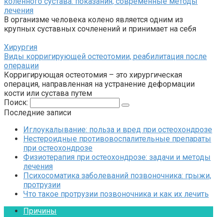
коленного сустава: показания, современные методы
лечения
В организме человека колено является одним из
крупных суставных сочленений и принимает на себя
Хирургия
Виды корригирующей остеотомии, реабилитация после
операции
Корригирующая остеотомия – это хирургическая
операция, направленная на устранение деформации
кости или сустава путем
Поиск:
Последние записи
Иглоукалывание: польза и вред при остеохондрозе
Нестероидные противовоспалительные препараты
при остеохондрозе
Физиотерапия при остеохондрозе: задачи и методы
лечения
Психосоматика заболеваний позвоночника: грыжи,
протрузии
Что такое протрузии позвоночника и как их лечить
Причины