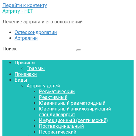
Перейти к контенту
Артриту - НЕТ
Лечение артрита и его осложнений
Остеохондропатии
Артралгии
Поиск:
Причины
Травмы
Признаки
Виды
Артрит у детей
Ревматический
Реактивный
Ювенильный ревматоидный
Ювенильный анкилозирующий
спондилоартрит
Инфекционный (септический)
Поствакцинальный
Псориатический