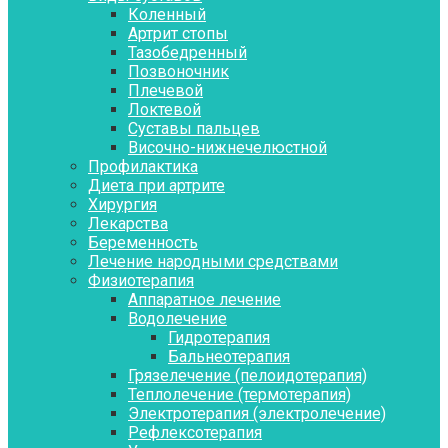
Коленный
Артрит стопы
Тазобедренный
Позвоночник
Плечевой
Локтевой
Суставы пальцев
Височно-нижнечелюстной
Профилактика
Диета при артрите
Хирургия
Лекарства
Беременность
Лечение народными средствами
Физиотерапия
Аппаратное лечение
Водолечение
Гидротерапия
Бальнеотерапия
Грязелечение (пелоидотерапия)
Теплолечение (термотерапия)
Электротерапия (электролечение)
Рефлексотерапия