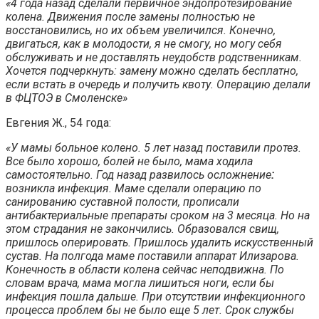
«4 года назад сделали первичное эндопротезирование
колена. Движения после замены полностью не
восстановились, но их объем увеличился. Конечно,
двигаться, как в молодости, я не смогу, но могу себя
обслуживать и не доставлять неудобств родственникам.
Хочется подчеркнуть: замену можно сделать бесплатно,
если встать в очередь и получить квоту. Операцию делали
в ФЦТОЭ в Смоленске»
Евгения Ж., 54 года:
«У мамы больное колено. 5 лет назад поставили протез.
Все было хорошо, болей не было, мама ходила
самостоятельно. Год назад развилось осложнение
:
возникла инфекция. Маме сделали операцию по
санированию суставной полости, прописали
антибактериальные препараты сроком на 3 месяца. Но на
этом страдания не закончились. Образовался свищ,
пришлось оперировать. Пришлось удалить искусственный
сустав. На полгода маме поставили аппарат Илизарова.
Конечность в области колена сейчас неподвижна. По
словам врача, мама могла лишиться ноги, если бы
инфекция пошла дальше. При отсутствии инфекционного
процесса проблем бы не было еще 5 лет. Срок службы