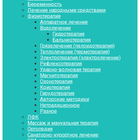
Беременность
Лечение народными средствами
Физиотерапия
Аппаратное лечение
Водолечение
Гидротерапия
Бальнеотерапия
Грязелечение (пелоидотерапия)
Теплолечение (термотерапия)
Электротерапия (электролечение)
Рефлексотерапия
Ударно-волновая терапия
Магнитотерапия
Озонотерапия
Криотерапия
Гирудотерапия
Авторские методики
Нетрадиционное
Разное
ЛФК
Массаж и мануальная терапия
Ортопедия
Санаторно-курортное лечение