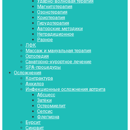
Ударно-волновая терапия
Магнитотерапия
Озонотерапия
Криотерапия
Гирудотерапия
Авторские методики
Нетрадиционное
Разное
ЛФК
Массаж и мануальная терапия
Ортопедия
Санаторно-курортное лечение
SPA-процедуры
Осложнения
Контрактура
Aнкилоз
Инфекционные осложнения артрита
Абсцесс
Затёки
Остеомиелит
Сепсис
Флегмона
Бурсит
Синовит