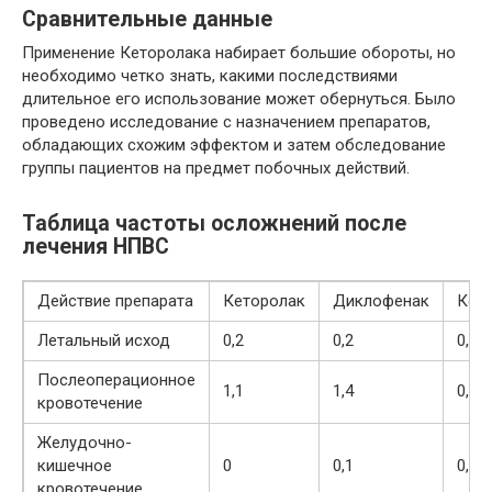
Сравнительные данные
Применение Кеторолака набирает большие обороты, но
необходимо четко знать, какими последствиями
длительное его использование может обернуться. Было
проведено исследование с назначением препаратов,
обладающих схожим эффектом и затем обследование
группы пациентов на предмет побочных действий.
Таблица частоты осложнений после
лечения НПВС
Действие препарата
Кеторолак
Диклофенак
Кет
Летальный исход
0,2
0,2
0,2
Послеоперационное
1,1
1,4
0,6
кровотечение
Желудочно-
кишечное
0
0,1
0,1
кровотечение