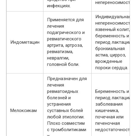
непереносимость.
инфекциях.
Индивидуальная
Применяется для
непереносимость,
лечения
язвенный колит,
подагрического и
беременность и
ревматического
Индометацин
период лактации,
артрита, артроза,
бронхиальная
ревматизма,
астма, цирроз,
невралгии,
врожденные
головной боли.
пороки сердца.
Предназначен для
лечения
ревматоидных
Беременность и
болезней и
период лактации,
устранения
заболевания
Мелоксикам
суставных болей
кишечника,
любой этиологии.
почечная или
Плохо совместим
печеночная
с тромболитиками
недостаточность.