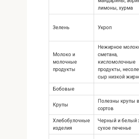
мандарины, абри
лимоны, хурма
Зелень
Укроп
Нежирное молок
Молоко и
сметана,
молочные
кисломолочные
продукты
продукты, несол
сыр низкой жирн
Бобовые
Полезны крупы 
Крупы
сортов
Хлебобулочные
Черный и белый 
изделия
сухое печенье