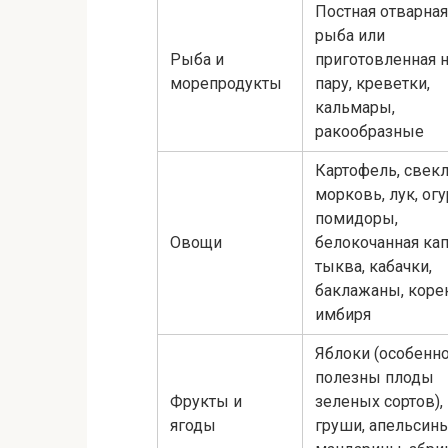
Постная отварная
рыба или
Рыба и
приготовленная 
морепродукты
пару, креветки,
кальмары,
ракообразные
Картофель, свекл
морковь, лук, ог
помидоры,
Овощи
белокочанная кап
тыква, кабачки,
баклажаны, коре
имбиря
Яблоки (особенн
полезны плоды
Фрукты и
зеленых сортов),
ягоды
груши, апельсины