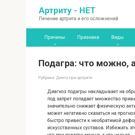
Перейти
Артриту - НЕТ
к
контенту
Лечение артрита и его осложнений
Причины
Признаки
Виды
Подагра: что можно, а
Рубрика:
Диета при артрите
Диагноз подагры накладывает на обр
под запрет попадает множество привы
значительно снижает физическую ак
может негативно сказаться на прогно
быстро привести к необратимой дефо
искусственных суставов. Избежать эт
что при подагре можно, а что нельзя.