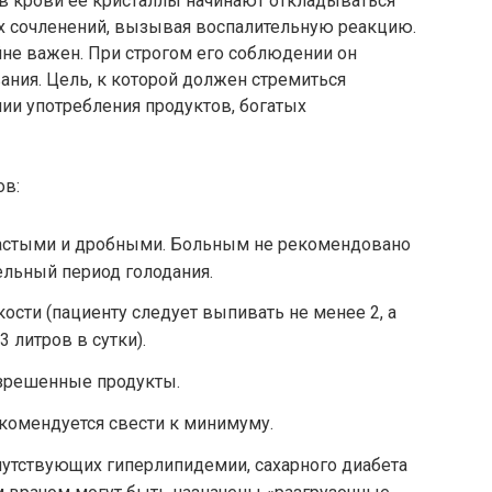
в крови ее кристаллы начинают откладываться
х сочленений, вызывая воспалительную реакцию.
не важен. При строгом его соблюдении он
ания. Цель, к которой должен стремиться
нии употребления продуктов, богатых
ов:
стыми и дробными. Больным не рекомендовано
ельный период голодания.
ости (пациенту следует выпивать не менее 2, а
 литров в сутки).
зрешенные продукты.
екомендуется свести к минимуму.
путствующих гиперлипидемии, сахарного диабета