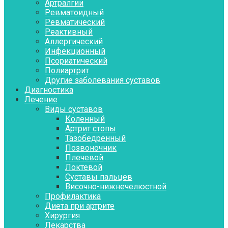
Артралгии
Ревматоидный
Ревматический
Реактивный
Аллергический
Инфекционный
Псориатический
Полиартрит
Другие заболевания суставов
Диагностика
Лечение
Виды суставов
Коленный
Артрит стопы
Тазобедренный
Позвоночник
Плечевой
Локтевой
Суставы пальцев
Височно-нижнечелюстной
Профилактика
Диета при артрите
Хирургия
Лекарства