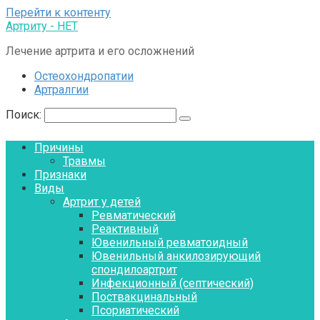
Перейти к контенту
Артриту - НЕТ
Лечение артрита и его осложнений
Остеохондропатии
Артралгии
Поиск:
Причины
Травмы
Признаки
Виды
Артрит у детей
Ревматический
Реактивный
Ювенильный ревматоидный
Ювенильный анкилозирующий
спондилоартрит
Инфекционный (септический)
Поствакцинальный
Псориатический