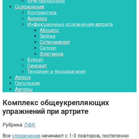
SPA-процедуры
Осложнения
Контрактура
Aнкилоз
Инфекционные осложнения артрита
Абсцесс
Затёки
Остеомиелит
Сепсис
Флегмона
Бурсит
Синовит
Тендинит и тендовагинит
Артроз
Ортопедия
Авторы
Комплекс общеукрепляющих
упражнений при артрите
Рубрика:
ЛФК
Все
упражнения
начинают с 1-3 повторов, постепенно