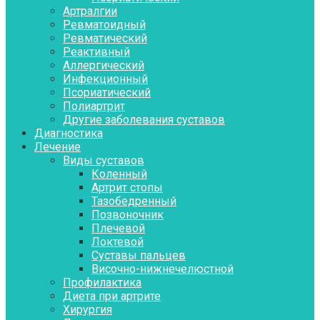
Артралгии
Ревматоидный
Ревматический
Реактивный
Аллергический
Инфекционный
Псориатический
Полиартрит
Другие заболевания суставов
Диагностика
Лечение
Виды суставов
Коленный
Артрит стопы
Тазобедренный
Позвоночник
Плечевой
Локтевой
Суставы пальцев
Височно-нижнечелюстной
Профилактика
Диета при артрите
Хирургия