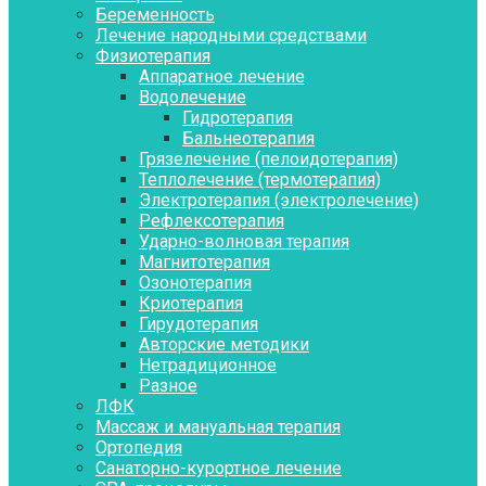
Беременность
Лечение народными средствами
Физиотерапия
Аппаратное лечение
Водолечение
Гидротерапия
Бальнеотерапия
Грязелечение (пелоидотерапия)
Теплолечение (термотерапия)
Электротерапия (электролечение)
Рефлексотерапия
Ударно-волновая терапия
Магнитотерапия
Озонотерапия
Криотерапия
Гирудотерапия
Авторские методики
Нетрадиционное
Разное
ЛФК
Массаж и мануальная терапия
Ортопедия
Санаторно-курортное лечение