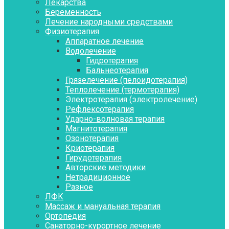
Лекарства
Беременность
Лечение народными средствами
Физиотерапия
Аппаратное лечение
Водолечение
Гидротерапия
Бальнеотерапия
Грязелечение (пелоидотерапия)
Теплолечение (термотерапия)
Электротерапия (электролечение)
Рефлексотерапия
Ударно-волновая терапия
Магнитотерапия
Озонотерапия
Криотерапия
Гирудотерапия
Авторские методики
Нетрадиционное
Разное
ЛФК
Массаж и мануальная терапия
Ортопедия
Санаторно-курортное лечение