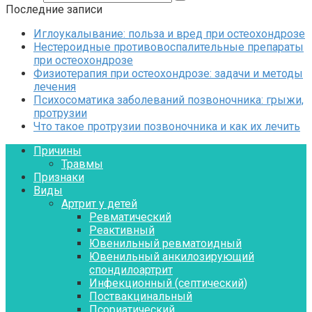
Последние записи
Иглоукалывание: польза и вред при остеохондрозе
Нестероидные противовоспалительные препараты
при остеохондрозе
Физиотерапия при остеохондрозе: задачи и методы
лечения
Психосоматика заболеваний позвоночника: грыжи,
протрузии
Что такое протрузии позвоночника и как их лечить
Причины
Травмы
Признаки
Виды
Артрит у детей
Ревматический
Реактивный
Ювенильный ревматоидный
Ювенильный анкилозирующий
спондилоартрит
Инфекционный (септический)
Поствакцинальный
Псориатический