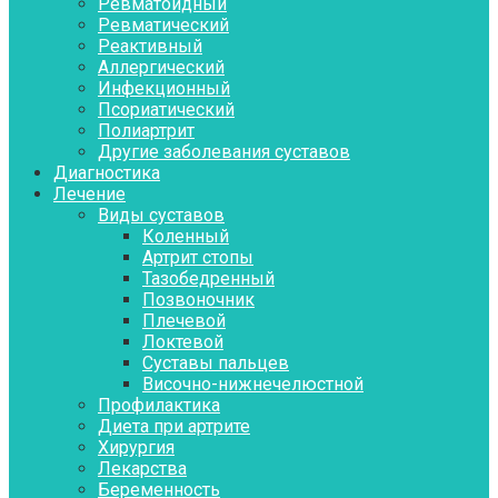
Ревматоидный
Ревматический
Реактивный
Аллергический
Инфекционный
Псориатический
Полиартрит
Другие заболевания суставов
Диагностика
Лечение
Виды суставов
Коленный
Артрит стопы
Тазобедренный
Позвоночник
Плечевой
Локтевой
Суставы пальцев
Височно-нижнечелюстной
Профилактика
Диета при артрите
Хирургия
Лекарства
Беременность