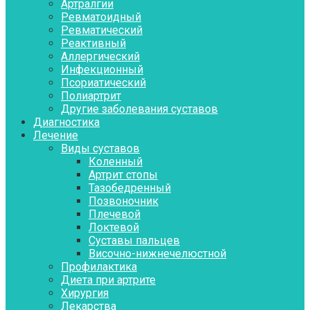
Артралгии
Ревматоидный
Ревматический
Реактивный
Аллергический
Инфекционный
Псориатический
Полиартрит
Другие заболевания суставов
Диагностика
Лечение
Виды суставов
Коленный
Артрит стопы
Тазобедренный
Позвоночник
Плечевой
Локтевой
Суставы пальцев
Височно-нижнечелюстной
Профилактика
Диета при артрите
Хирургия
Лекарства