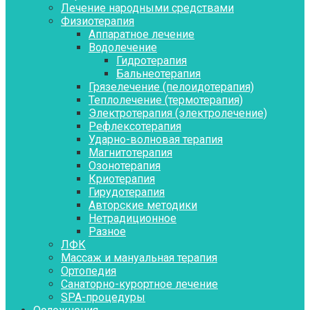
Лечение народными средствами
Физиотерапия
Аппаратное лечение
Водолечение
Гидротерапия
Бальнеотерапия
Грязелечение (пелоидотерапия)
Теплолечение (термотерапия)
Электротерапия (электролечение)
Рефлексотерапия
Ударно-волновая терапия
Магнитотерапия
Озонотерапия
Криотерапия
Гирудотерапия
Авторские методики
Нетрадиционное
Разное
ЛФК
Массаж и мануальная терапия
Ортопедия
Санаторно-курортное лечение
SPA-процедуры