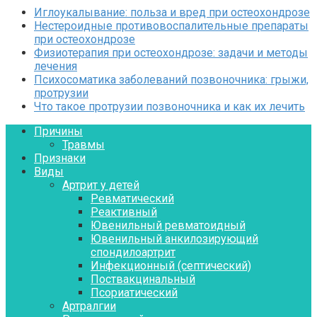
Иглоукалывание: польза и вред при остеохондрозе
Нестероидные противовоспалительные препараты
при остеохондрозе
Физиотерапия при остеохондрозе: задачи и методы
лечения
Психосоматика заболеваний позвоночника: грыжи,
протрузии
Что такое протрузии позвоночника и как их лечить
Причины
Травмы
Признаки
Виды
Артрит у детей
Ревматический
Реактивный
Ювенильный ревматоидный
Ювенильный анкилозирующий
спондилоартрит
Инфекционный (септический)
Поствакцинальный
Псориатический
Артралгии