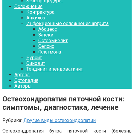
SPA-процедуры
Осложнения
Контрактура
Aнкилоз
Инфекционные осложнения артрита
Абсцесс
Затёки
Остеомиелит
Сепсис
Флегмона
Бурсит
Синовит
Тендинит и тендовагинит
Артроз
Ортопедия
Авторы
Остеохондропатия пяточной кости:
симптомы, диагностика, лечение
Рубрика:
Другие виды остеохондропатий
Остеохондропатия бугра пяточной кости (болезнь