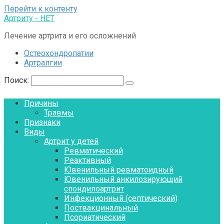
Перейти к контенту
Артриту - НЕТ
Лечение артрита и его осложнений
Остеохондропатии
Артралгии
Поиск:
Причины
Травмы
Признаки
Виды
Артрит у детей
Ревматический
Реактивный
Ювенильный ревматоидный
Ювенильный анкилозирующий
спондилоартрит
Инфекционный (септический)
Поствакцинальный
Псориатический