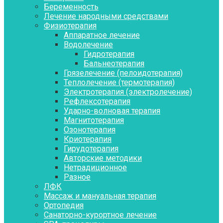
Беременность
Лечение народными средствами
Физиотерапия
Аппаратное лечение
Водолечение
Гидротерапия
Бальнеотерапия
Грязелечение (пелоидотерапия)
Теплолечение (термотерапия)
Электротерапия (электролечение)
Рефлексотерапия
Ударно-волновая терапия
Магнитотерапия
Озонотерапия
Криотерапия
Гирудотерапия
Авторские методики
Нетрадиционное
Разное
ЛФК
Массаж и мануальная терапия
Ортопедия
Санаторно-курортное лечение