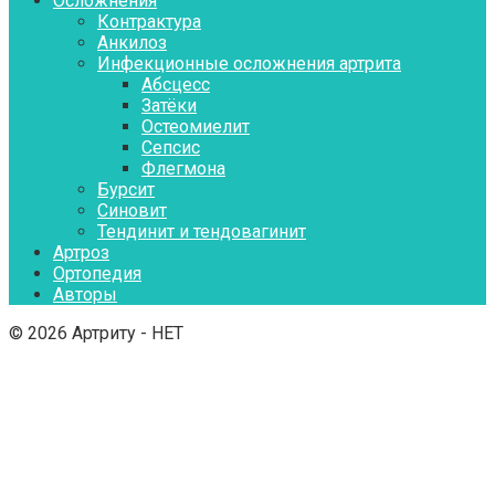
Осложнения
Контрактура
Aнкилоз
Инфекционные осложнения артрита
Абсцесс
Затёки
Остеомиелит
Сепсис
Флегмона
Бурсит
Синовит
Тендинит и тендовагинит
Артроз
Ортопедия
Авторы
© 2026 Артриту - НЕТ