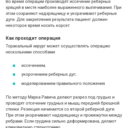
Во время операции производят иссечение реберных
хрящей в месте наиболее выраженного выпячивания. При
этом сохраняют надхрящницу и укорачивают реберные
дуги. Для закрепления результата пациент должен
некоторое время носить корсет.
Как проходит операция
Торакальный хирург может осуществлять операцию
несколькими способами:
иссечением;
укорочением реберных дуг;
моделированием правильного положения.
По методу Марка Равича делают разрез под грудью и
проводят отсечение грудных и мышц передней брюшной
стенки. Резекция начинается со второй реберной дуги.
При этом укорачивают надхрящницу и промежутки между
ребрами. Если грудина сильно деформирована, делают
клиновидную стернотомию.