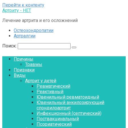
Перейти к контенту
Артриту - НЕТ
Лечение артрита и его осложнений
Остеохондропатии
Артралгии
Поиск:
Причины
Травмы
Признаки
Виды
Артрит у детей
Ревматический
Реактивный
Ювенильный ревматоидный
Ювенильный анкилозирующий
спондилоартрит
Инфекционный (септический)
Поствакцинальный
Псориатический