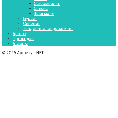
Остеомиелит
Сепсис
Флегмона
Бурсит
Синовит
Тендинит и тендовагинит
Артроз
Ортопедия
Авторы
© 2026 Артриту - НЕТ