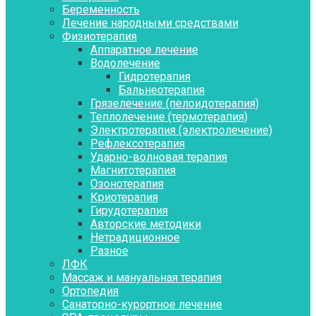
Беременность
Лечение народными средствами
Физиотерапия
Аппаратное лечение
Водолечение
Гидротерапия
Бальнеотерапия
Грязелечение (пелоидотерапия)
Теплолечение (термотерапия)
Электротерапия (электролечение)
Рефлексотерапия
Ударно-волновая терапия
Магнитотерапия
Озонотерапия
Криотерапия
Гирудотерапия
Авторские методики
Нетрадиционное
Разное
ЛФК
Массаж и мануальная терапия
Ортопедия
Санаторно-курортное лечение