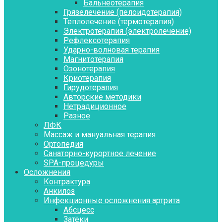
Бальнеотерапия
Грязелечение (пелоидотерапия)
Теплолечение (термотерапия)
Электротерапия (электролечение)
Рефлексотерапия
Ударно-волновая терапия
Магнитотерапия
Озонотерапия
Криотерапия
Гирудотерапия
Авторские методики
Нетрадиционное
Разное
ЛФК
Массаж и мануальная терапия
Ортопедия
Санаторно-курортное лечение
SPA-процедуры
Осложнения
Контрактура
Aнкилоз
Инфекционные осложнения артрита
Абсцесс
Затёки