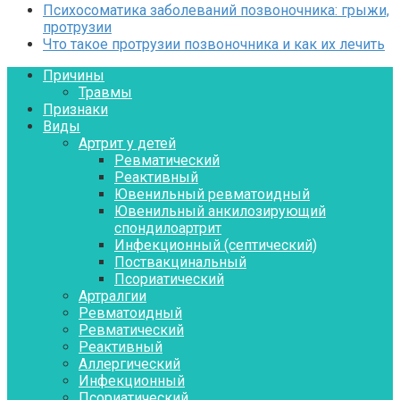
Психосоматика заболеваний позвоночника: грыжи,
протрузии
Что такое протрузии позвоночника и как их лечить
Причины
Травмы
Признаки
Виды
Артрит у детей
Ревматический
Реактивный
Ювенильный ревматоидный
Ювенильный анкилозирующий
спондилоартрит
Инфекционный (септический)
Поствакцинальный
Псориатический
Артралгии
Ревматоидный
Ревматический
Реактивный
Аллергический
Инфекционный
Псориатический