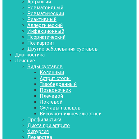
Артралгии
Ревматоидный
Ревматический
Реактивный
Аллергический
Инфекционный
Псориатический
Полиартрит
Другие заболевания суставов
Диагностика
Лечение
Виды суставов
Коленный
Артрит стопы
Тазобедренный
Позвоночник
Плечевой
Локтевой
Суставы пальцев
Височно-нижнечелюстной
Профилактика
Диета при артрите
Хирургия
Лекарства