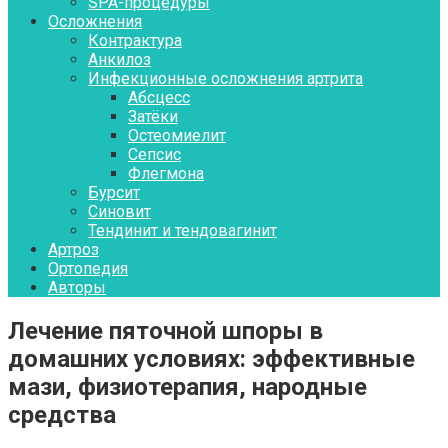
SPA-процедуры
Осложнения
Контрактура
Aнкилоз
Инфекционные осложнения артрита
Абсцесс
Затёки
Остеомиелит
Сепсис
Флегмона
Бурсит
Синовит
Тендинит и тендовагинит
Артроз
Ортопедия
Авторы
Лечение пяточной шпоры в
домашних условиях: эффективные
мази, физиотерапия, народные
средства