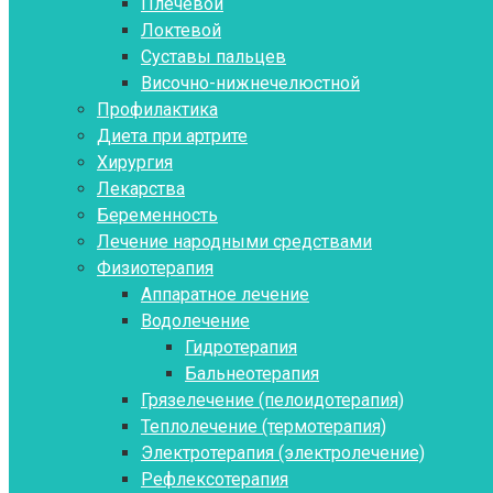
Плечевой
Локтевой
Суставы пальцев
Височно-нижнечелюстной
Профилактика
Диета при артрите
Хирургия
Лекарства
Беременность
Лечение народными средствами
Физиотерапия
Аппаратное лечение
Водолечение
Гидротерапия
Бальнеотерапия
Грязелечение (пелоидотерапия)
Теплолечение (термотерапия)
Электротерапия (электролечение)
Рефлексотерапия