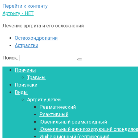
Перейти к контенту
Артриту - НЕТ
Лечение артрита и его осложнений
Остеохондропатии
Артралгии
Поиск:
Причины
Травмы
Признаки
Виды
Артрит у детей
Ревматический
Реактивный
Ювенильный ревматоидный
Ювенильный анкилозирующий спондилоа
Инфекционный (септический)