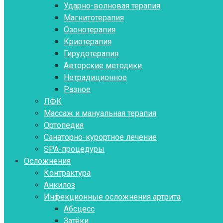
Ударно-волновая терапия
Магнитотерапия
Озонотерапия
Криотерапия
Гирудотерапия
Авторские методики
Нетрадиционное
Разное
ЛФК
Массаж и мануальная терапия
Ортопедия
Санаторно-курортное лечение
SPA-процедуры
Осложнения
Контрактура
Aнкилоз
Инфекционные осложнения артрита
Абсцесс
Затёки