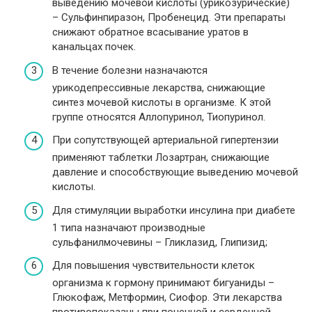
выведению мочевой кислоты (урикозурические)
– Сульфинпиразон, Пробенецид. Эти препараты
снижают обратное всасывание уратов в
канальцах почек.
В течение болезни назначаются
урикодепрессивные лекарства, снижающие
синтез мочевой кислоты в организме. К этой
группе относятся Аллопуринол, Тиопуринол.
При сопутствующей артериальной гипертензии
применяют таблетки Лозартран, снижающие
давление и способствующие выведению мочевой
кислоты.
Для стимуляции выработки инсулина при диабете
1 типа назначают производные
сульфанилмочевины – Гликлазид, Глипизид;
Для повышения чувствительности клеток
организма к гормону принимают бигуаниды –
Глюкофаж, Метформин, Сиофор. Эти лекарства