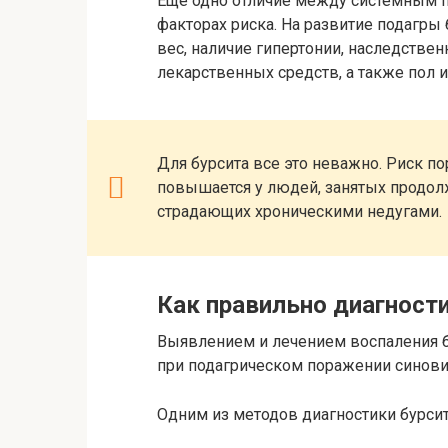
Еще одно отличие между системным п
факторах риска. На развитие подагры
вес, наличие гипертонии, наследстве
лекарственных средств, а также пол и
Для бурсита все это неважно. Риск п
повышается у людей, занятых продолж
страдающих хроническими недугами.
Как правильно диагност
Выявлением и лечением воспаления бу
при подагрическом поражении синови
Одним из методов диагностики бурсит