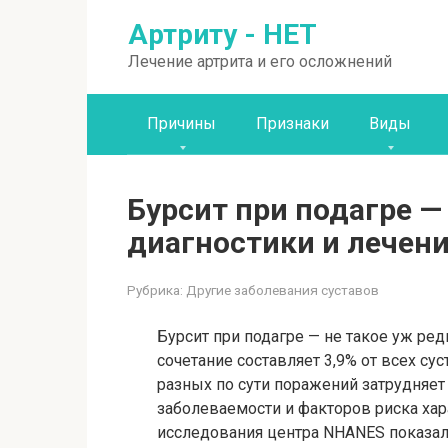
Перейти
Артриту - НЕТ
к
контенту
Лечение артрита и его осложнений
Причины
Признаки
Виды
Бурсит при подагре —
диагностики и лечен
Рубрика:
Другие заболевания суставов
Бурсит при подагре — не такое уж ре
сочетание составляет 3,9% от всех с
разных по сути поражений затрудняет
заболеваемости и факторов риска хара
исследования центра NHANES показали