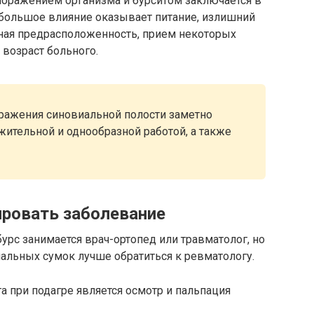
оражением организма и бурситом заключается в
 большое влияние оказывает питание, излишний
нная предрасположенность, прием некоторых
 возраст больного.
оражения синовиальной полости заметно
ительной и однообразной работой, а также
ировать заболевание
рс занимается врач-ортопед или травматолог, но
альных сумок лучше обратиться к ревматологу.
а при подагре является осмотр и пальпация