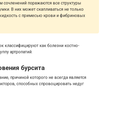
ем сочленений поражаются все структуры
умки. В них может скапливаться не только
о жидкость с примесью крови и фибриновых
к классифицируют как болезни костно-
ппу артропатий.
овения бурсита
ние, причиной которого не всегда является
акторов, способных спровоцировать недуг