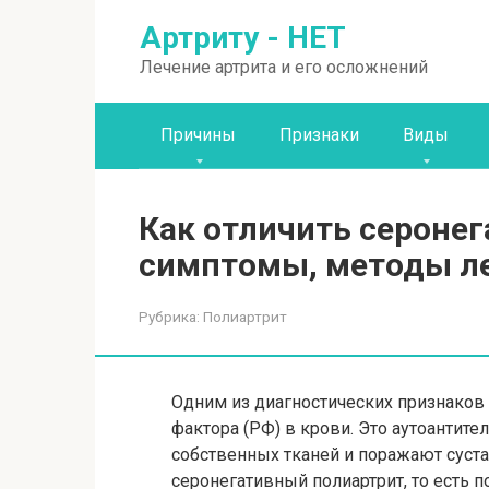
Перейти
Артриту - НЕТ
к
контенту
Лечение артрита и его осложнений
Причины
Признаки
Виды
Как отличить сероне
симптомы, методы ле
Рубрика:
Полиартрит
Одним из диагностических признаков 
фактора (РФ) в крови. Это аутоантит
собственных тканей и поражают суста
серонегативный полиартрит, то есть 