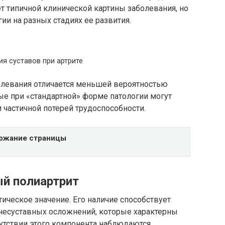
ет типичной клинической картины заболевания, но
ии на разных стадиях ее развития.
я суставов при артрите
болевания отличается меньшей вероятностью
ые при «стандартной» форме патологии могут
 частичной потерей трудоспособности.
ржание страницы
ый полиартрит
ческое значение. Его наличие способствует
несуставных осложнений, которые характерны
сутствии этого компонента наблюдаются