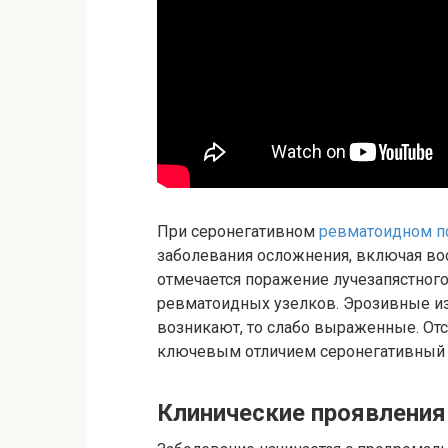
При серонегативном
ревматоидном п
заболевания осложнения, включая вос
отмечается поражение лучезапястног
ревматоидных узелков. Эрозивные из
возникают, то слабо выраженные. От
ключевым отличием серонегативный
Клинические проявления