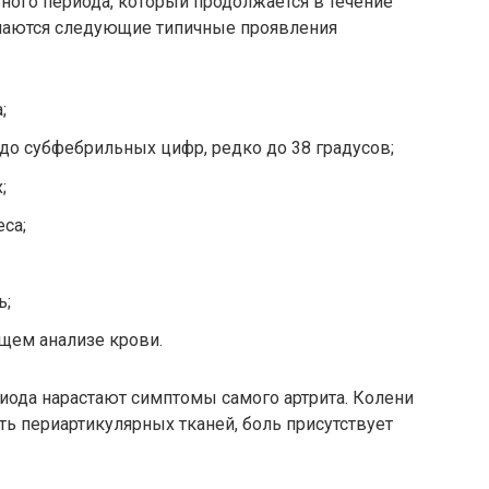
ного периода, который продолжается в течение
ечаются следующие типичные проявления
;
до субфебрильных цифр, редко до 38 градусов;
;
еса;
ь;
щем анализе крови.
иода нарастают симптомы самого артрита. Колени
ть периартикулярных тканей, боль присутствует