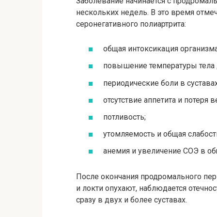
Заболевание начинается с продромаль
нескольких недель. В это время отм
серонегативного полиартрита:
общая интоксикация организма
повышение температуры тела 
периодические боли в суставах
отсутствие аппетита и потеря в
потливость;
утомляемость и общая слабост
анемия и увеличение СОЭ в об
После окончания продромального пер
и локти опухают, наблюдается отечнос
сразу в двух и более суставах.