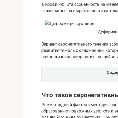
в крови РФ. Эта особенность не меня
сказывается на выраженности патолог
Деформаци
Вариант серонегативного течения за
развития тяжелых осложнений, котор
привести к инвалидности с полной или
Соде
Что такое серонегативн
Ревматоидный фактор имеет диагности
образованию подкожных узелков и в
для любого вида полиартрита. При от